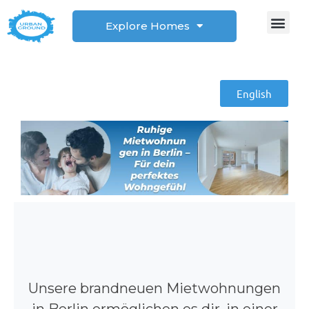
Explore Homes
Student Corner
How to
English
Unsere brandneuen Mietwohnungen
in Berlin ermöglichen es dir, in einer