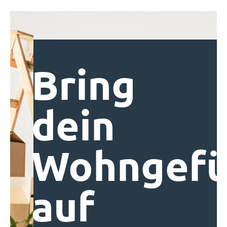
Bring
dein
Wohngefü
auf