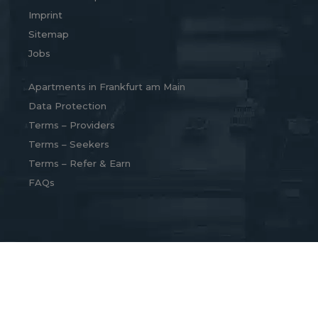
Imprint
Sitemap
Jobs
Apartments in Frankfurt am Main
Data Protection
Terms – Providers
Terms – Seekers
Terms – Refer & Earn
FAQs