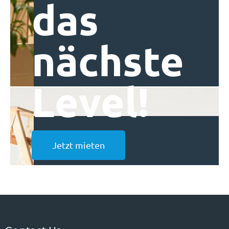
das
nächste
Level!
Jetzt mieten